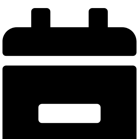
Ir
al
contenido