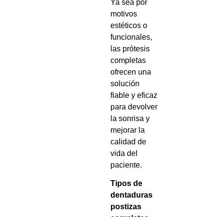
Ya sea por
motivos
estéticos o
funcionales,
las prótesis
completas
ofrecen una
solución
fiable y eficaz
para devolver
la sonrisa y
mejorar la
calidad de
vida del
paciente.
Tipos de
dentaduras
postizas