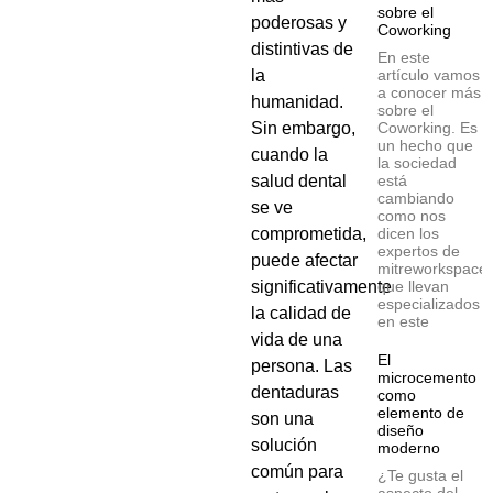
sobre el
poderosas y
Coworking
distintivas de
En este
artículo vamos
la
a conocer más
humanidad.
sobre el
Coworking. Es
Sin embargo,
un hecho que
cuando la
la sociedad
está
salud dental
cambiando
se ve
como nos
dicen los
comprometida,
expertos de
puede afectar
mitreworkspace
que llevan
significativamente
especializados
la calidad de
en este
vida de una
El
persona. Las
microcemento
dentaduras
como
elemento de
son una
diseño
solución
moderno
común para
¿Te gusta el