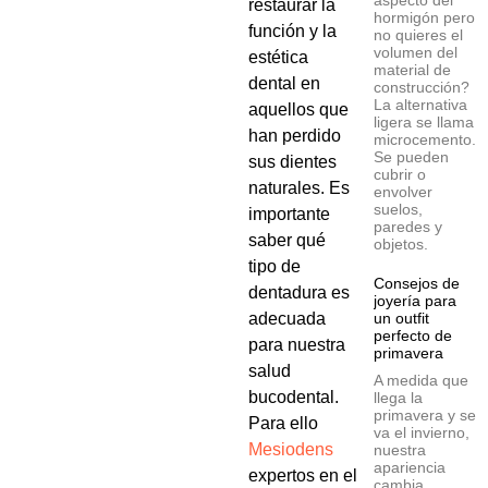
aspecto del
restaurar la
hormigón pero
función y la
no quieres el
volumen del
estética
material de
dental en
construcción?
La alternativa
aquellos que
ligera se llama
han perdido
microcemento.
Se pueden
sus dientes
cubrir o
naturales. Es
envolver
suelos,
importante
paredes y
saber qué
objetos.
tipo de
Consejos de
dentadura es
joyería para
adecuada
un outfit
perfecto de
para nuestra
primavera
salud
A medida que
bucodental.
llega la
primavera y se
Para ello
va el invierno,
Mesiodens
nuestra
apariencia
expertos en el
cambia.