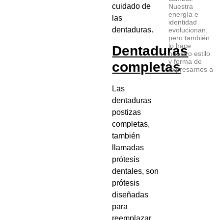
cuidado de
Nuestra
energía e
las
identidad
dentaduras.
evolucionan,
pero también
lo hace
Dentaduras
nuestro estilo
y forma de
completas
expresarnos a
Las
dentaduras
postizas
completas,
también
llamadas
prótesis
dentales, son
prótesis
diseñadas
para
reemplazar