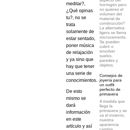
aspecto del
meditar?,
hormigón pero
no quieres el
¿Qué opinas
volumen del
tu?, no se
material de
construcción?
trata
La alternativa
solamente de
ligera se llama
microcemento.
estar sentado,
Se pueden
poner música
cubrir o
envolver
de relajación
suelos,
y ya sino que
paredes y
objetos.
hay que tener
una serie de
Consejos de
conocimientos.
joyería para
un outfit
perfecto de
De esto
primavera
mismo se
A medida que
dará
llega la
primavera y se
información
va el invierno,
en este
nuestra
apariencia
artículo y así
cambia.