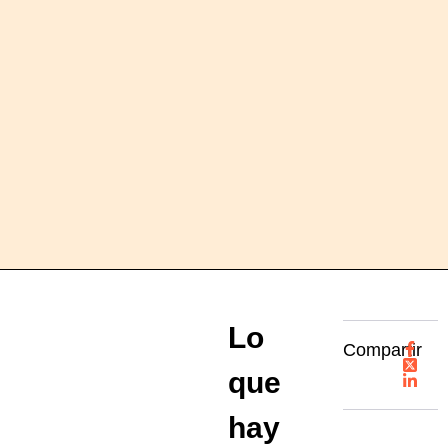
Lo
Compartir
que
hay