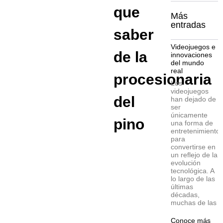
que
Más
entradas
saber
Videojuegos e
de la
innovaciones
del mundo
real
procesionaria
Los
videojuegos
del
han dejado de
ser
únicamente
pino
una forma de
entretenimiento
para
convertirse en
un reflejo de la
evolución
tecnológica. A
lo largo de las
últimas
décadas,
muchas de las
Conoce más