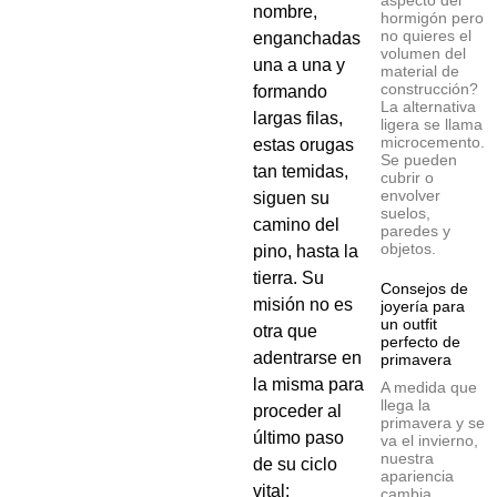
aspecto del
nombre,
hormigón pero
no quieres el
enganchadas
volumen del
una a una y
material de
construcción?
formando
La alternativa
largas filas,
ligera se llama
microcemento.
estas orugas
Se pueden
tan temidas,
cubrir o
envolver
siguen su
suelos,
camino del
paredes y
objetos.
pino, hasta la
tierra. Su
Consejos de
misión no es
joyería para
un outfit
otra que
perfecto de
adentrarse en
primavera
la misma para
A medida que
llega la
proceder al
primavera y se
último paso
va el invierno,
nuestra
de su ciclo
apariencia
vital:
cambia.