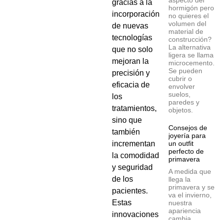
aspecto del
gracias a la
hormigón pero
incorporación
no quieres el
volumen del
de nuevas
material de
tecnologías
construcción?
La alternativa
que no solo
ligera se llama
mejoran la
microcemento.
Se pueden
precisión y
cubrir o
eficacia de
envolver
suelos,
los
paredes y
tratamientos,
objetos.
sino que
Consejos de
también
joyería para
incrementan
un outfit
perfecto de
la comodidad
primavera
y seguridad
A medida que
de los
llega la
primavera y se
pacientes.
va el invierno,
Estas
nuestra
apariencia
innovaciones
cambia.