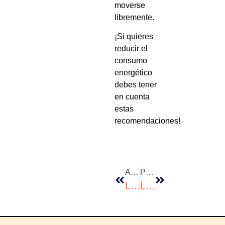
moverse
libremente.
¡Si quieres
reducir el
consumo
energético
debes tener
en cuenta
estas
recomendaciones!
ANTERIOR
PROXIMIO
La Utilidad De Las Plataformas De Gestión
Las Prendas Que Se Llevarán En Primavera-Verano 2024