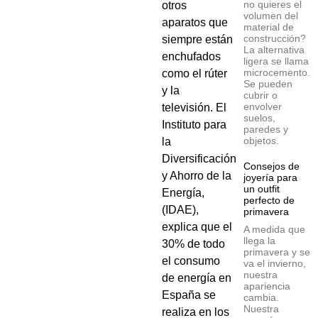
no quieres el
otros
volumen del
aparatos que
material de
construcción?
siempre están
La alternativa
enchufados
ligera se llama
microcemento.
como el rúter
Se pueden
y la
cubrir o
envolver
televisión. El
suelos,
Instituto para
paredes y
objetos.
la
Diversificación
Consejos de
y Ahorro de la
joyería para
un outfit
Energía,
perfecto de
(IDAE),
primavera
explica que el
A medida que
llega la
30% de todo
primavera y se
el consumo
va el invierno,
nuestra
de energía en
apariencia
España se
cambia.
Nuestra
realiza en los