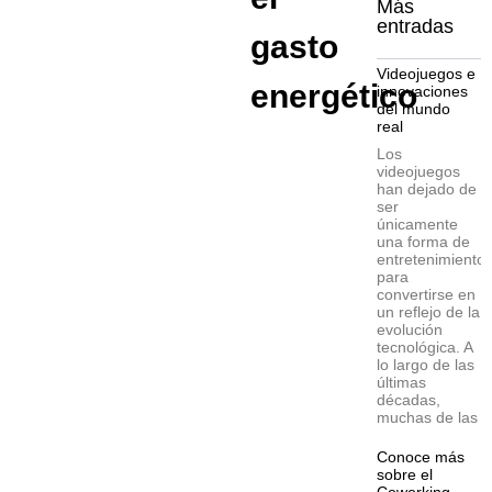
Más
entradas
gasto
Videojuegos e
energético
innovaciones
del mundo
real
Los
videojuegos
han dejado de
ser
únicamente
una forma de
entretenimiento
para
convertirse en
un reflejo de la
evolución
tecnológica. A
lo largo de las
últimas
décadas,
muchas de las
Conoce más
sobre el